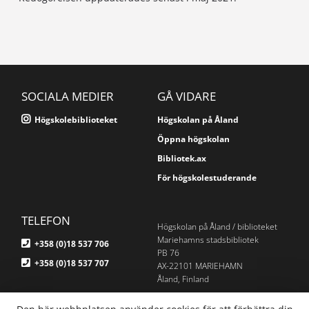
SOCIALA MEDIER
GÅ VIDARE
Högskolebiblioteket
Högskolan på Åland
Öppna högskolan
Bibliotek.ax
För högskolestuderande
TELEFON
Högskolan på Åland / biblioteket
Mariehamns stadsbibliotek
+358 (0)18 537 706
PB 76
+358 (0)18 537 707
AX-22101 MARIEHAMN
Åland, Finland
E-POST
Om webbplatsen