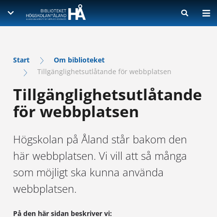
SÖK INFORMATION
SKRIV UPPSATS
Skriv för att påbörja sökning
Visa sökresultat på ny sida
Litteratur och e-böcker
Start
Om biblioteket
Tillgänglighetsutlåtande för webbplatsen
Tidskrifter
OM BIBLIOTEKET
Referenshantering
Artiklar
Tillgänglighetsutlåtande
Källkritik och plagiat
KONTAKT
Låneservice
Lärdomsprov
för webbplatsen
Upphovsrätt
Beställ bok på fjärrlån
READ IN ENGLISH
Lexikon och ordböcker
Boka en bibliotekarie
Beställ artikel på fjärrlån
Statistik
Högskolan på Åland står bakom den
Inköpsförslag
Lagar och standarder
här webbplatsen. Vi vill att så många
Studera på biblioteket
Inloggning i e-resurser
som möjligt ska kunna använda
Hantering av personuppgifter
webbplatsen.
Tillgänglighetsutlåtande för webbplatsen
På den här sidan beskriver vi: