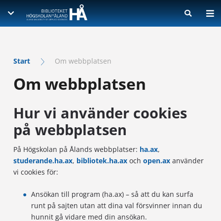
SÖK INFORMATION
SKRIV UPPSATS
Skriv för att påbörja sökning
Visa sökresultat på ny sida
Litteratur och e-böcker
Start
Om webbplatsen
Tidskrifter
OM BIBLIOTEKET
Om webbplatsen
Referenshantering
Artiklar
Källkritik och plagiat
KONTAKT
Låneservice
Lärdomsprov
Hur vi använder cookies
Upphovsrätt
Beställ bok på fjärrlån
READ IN ENGLISH
Lexikon och ordböcker
Boka en bibliotekarie
på webbplatsen
Beställ artikel på fjärrlån
Statistik
Inköpsförslag
På Högskolan på Ålands webbplatser:
ha.ax
,
Lagar och standarder
Studera på biblioteket
studerande.ha.ax
,
bibliotek.ha.ax
och
open.ax
använder
Inloggning i e-resurser
vi cookies för:
Hantering av personuppgifter
Tillgänglighetsutlåtande för webbplatsen
Ansökan till program (ha.ax) – så att du kan surfa
runt på sajten utan att dina val försvinner innan du
hunnit gå vidare med din ansökan.