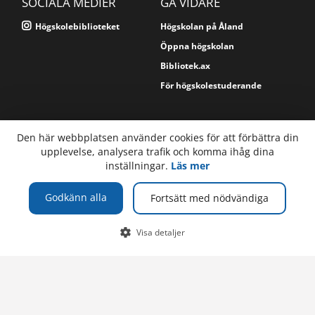
SOCIALA MEDIER
GÅ VIDARE
Högskolebiblioteket
Högskolan på Åland
Öppna högskolan
Bibliotek.ax
För högskolestuderande
TELEFON
Högskolan på Åland / biblioteket
Den här webbplatsen använder cookies för att förbättra din
Mariehamns stadsbibliotek
upplevelse, analysera trafik och komma ihåg dina
+358 (0)18 537 706
PB 76
inställningar.
Läs mer
+358 (0)18 537 707
AX-22101 MARIEHAMN
Åland, Finland
Godkänn alla
Fortsätt med nödvändiga
E-POST
Om webbplatsen
bibliotek@ha.ax
Webbplatskarta
Visa detaljer