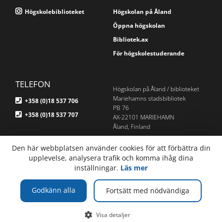
Högskolebiblioteket
Högskolan på Åland
Öppna högskolan
Bibliotek.ax
För högskolestuderande
TELEFON
Högskolan på Åland / biblioteket
Mariehamns stadsbibliotek
+358 (0)18 537 706
PB 76
+358 (0)18 537 707
AX-22101 MARIEHAMN
Åland, Finland
E-POST
Om webbplatsen
Den här webbplatsen använder cookies för att förbättra din
bibliotek@ha.ax
Webbplatskarta
upplevelse, analysera trafik och komma ihåg dina
inställningar.
Läs mer
Godkänn alla
Fortsätt med nödvändiga
Visa detaljer